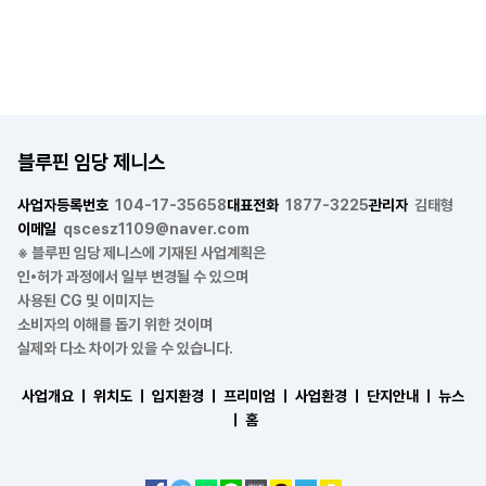
블루핀 임당 제니스
사업자등록번호
104-17-35658
대표전화
1877-3225
관리자
김태형
이메일
qscesz1109@naver.com
※ 블루핀 임당 제니스에 기재된 사업계획은
인•허가 과정에서 일부 변경될 수 있으며
사용된 CG 및 이미지는
소비자의 이해를 돕기 위한 것이며
실제와 다소 차이가 있을 수 있습니다.
사업개요 ㅣ
위치도 ㅣ
입지환경 ㅣ
프리미엄 ㅣ
사업환경 ㅣ
단지안내 ㅣ
뉴스
ㅣ
홈